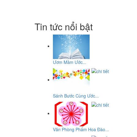
Tin tức nổi bật
Ươm Mầm Ước...
Sánh Bước Cùng Ước...
Văn Phòng Phẩm Hoa Đào...