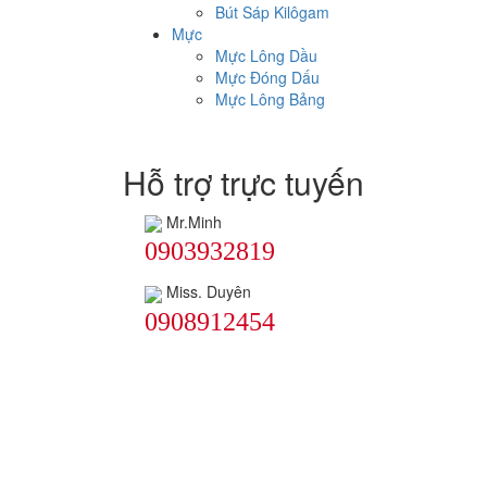
Bút Sáp Kilôgam
Mực
Mực Lông Dầu
Mực Đóng Dấu
Mực Lông Bảng
Hỗ trợ trực tuyến
Mr.Minh
0903932819
Miss. Duyên
0908912454