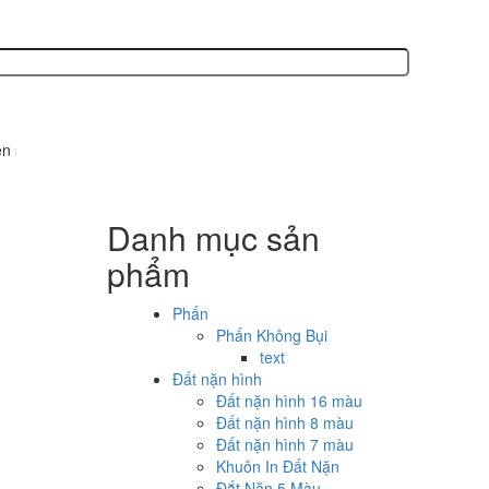
ản xuất các sản phẩm văn phòng phẩm, phấn không bụi, bút sáp, bút lô
Danh mục sản
phẩm
Phấn
Phấn Không Bụi
text
Đất nặn hình
Đất nặn hình 16 màu
Đất nặn hình 8 màu
Đất nặn hình 7 màu
Khuôn In Đất Nặn
Đắt Nặn 5 Màu