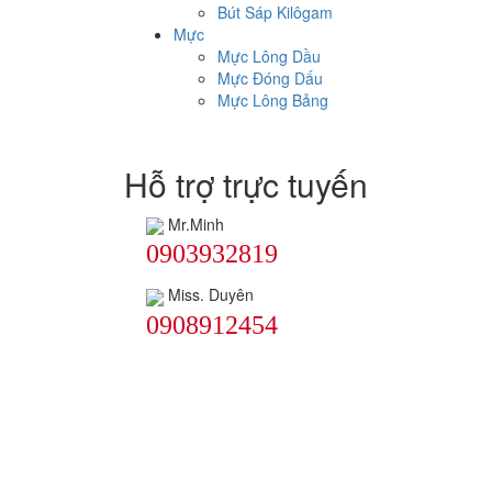
Bút Sáp Kilôgam
Mực
Mực Lông Dầu
Mực Đóng Dấu
Mực Lông Bảng
Hỗ trợ trực tuyến
Mr.Minh
0903932819
Miss. Duyên
0908912454