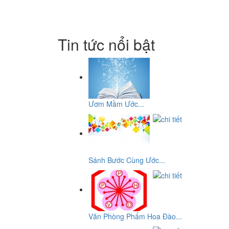
Tin tức nổi bật
Ươm Mầm Ước...
Sánh Bước Cùng Ước...
Văn Phòng Phẩm Hoa Đào...