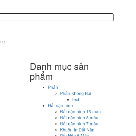
uất các sản phẩm văn phòng phẩm, phấn không bụi, bút sáp, bút lông, 
Danh mục sản
phẩm
Phấn
Phấn Không Bụi
text
Đất nặn hình
Đất nặn hình 16 màu
Đất nặn hình 8 màu
Đất nặn hình 7 màu
Khuôn In Đất Nặn
Đắt Nặn 5 Màu