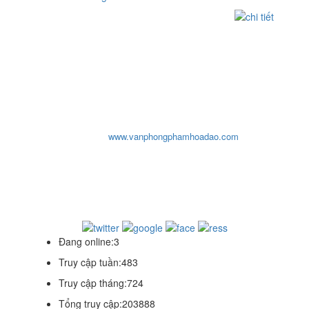
CƠ SỞ
VĂN PHÒNG PHẨM HOA ĐÀO
ĐC: Số 10, Đường 29, Chợ An Dương Vương, P10,Q.6, Tp-
HCM
ĐT: 0903932819 - (08) 3876 2207 - (08)3876 8959 - (08) 3755
1319
Email:
cosohoadao@yahoo.com
- Fax: 08 38768959
Website:
www.vanphongphamhoadao.com
văn phòng phẩm hoa đào, van phong pham hoa dao, văn
phòng phẩm hada, van phong pham hada, van phong
pham tphcm
thiết kế website 0909859192
Đang online:
3
Truy cập tuần:
483
Truy cập tháng:
724
Tổng truy cập:
203888