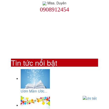
Miss. Duyên
0908912454
Tin tức nổi bật
Ươm Mầm Ước...