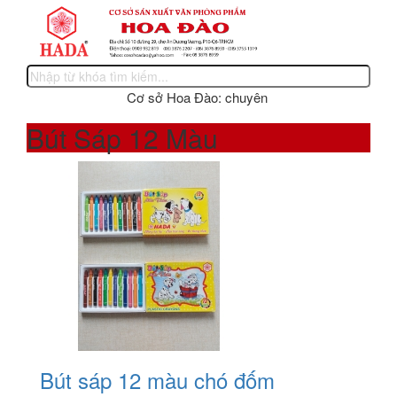
Cơ sở Hoa Đào: chuyên sản xuất các sản phẩm vă
Bút Sáp 12 Màu
Bút sáp 12 màu chó đốm