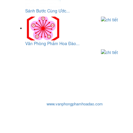
Sánh Bước Cùng Ước...
Văn Phòng Phẩm Hoa Đào...
CƠ SỞ
VĂN PHÒNG PHẨM HOA ĐÀO
ĐC: Số 10, Đường 29, Chợ An Dương Vương, P10,Q.6, Tp-
HCM
ĐT: 0903932819 - (08) 3876 2207 - (08)3876 8959 - (08) 3755
1319
Email:
cosohoadao@yahoo.com
- Fax: 08 38768959
Website:
www.vanphongphamhoadao.com
văn phòng phẩm hoa đào, van phong pham hoa dao, văn
phòng phẩm hada, van phong pham hada, van phong
pham tphcm