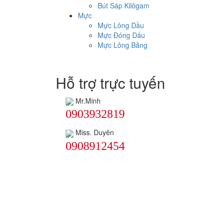
Bút Sáp Kilôgam
Mực
Mực Lông Dầu
Mực Đóng Dấu
Mực Lông Bảng
Hỗ trợ trực tuyến
Mr.Minh
0903932819
Miss. Duyên
0908912454