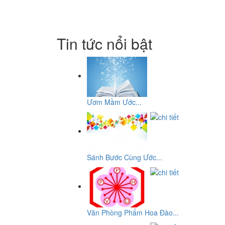
Tin tức nổi bật
Ươm Mầm Ước...
Sánh Bước Cùng Ước...
Văn Phòng Phẩm Hoa Đào...