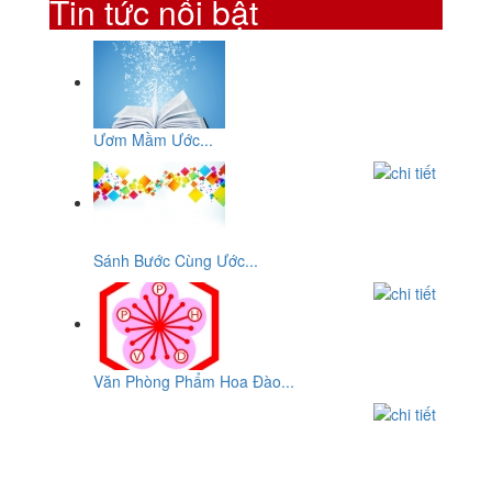
Tin tức nổi bật
Ươm Mầm Ước...
Sánh Bước Cùng Ước...
Văn Phòng Phẩm Hoa Đào...
CƠ SỞ
VĂN PHÒNG PHẨM HOA ĐÀO
ĐC: Số 10, Đường 29, Chợ An Dương Vương, P10,Q.6, Tp-
HCM