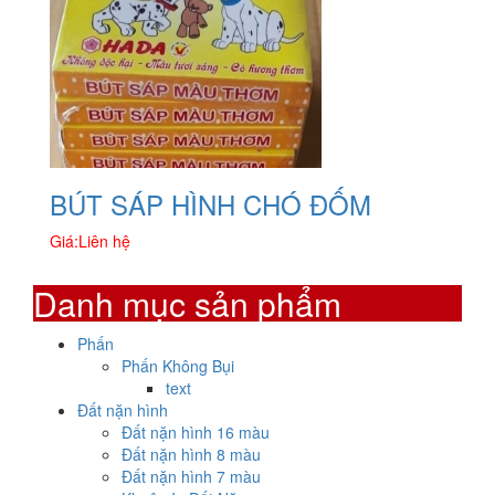
BÚT SÁP HÌNH CHÓ ĐỐM
Giá:
Liên hệ
Danh mục sản phẩm
Phấn
Phấn Không Bụi
text
Đất nặn hình
Đất nặn hình 16 màu
Đất nặn hình 8 màu
Đất nặn hình 7 màu