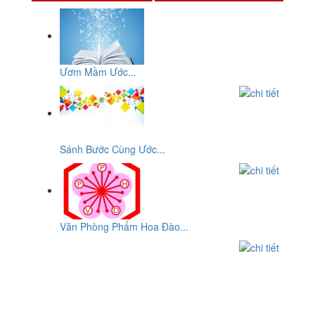
Ươm Mầm Ước...
Sánh Bước Cùng Ước...
Văn Phòng Phẩm Hoa Đào...
CƠ SỞ
VĂN PHÒNG PHẨM HOA ĐÀO
ĐC: Số 10, Đường 29, Chợ An Dương Vương, P10,Q.6, Tp-
HCM
ĐT: 0903932819 - (08) 3876 2207 - (08)3876 8959 - (08) 3755