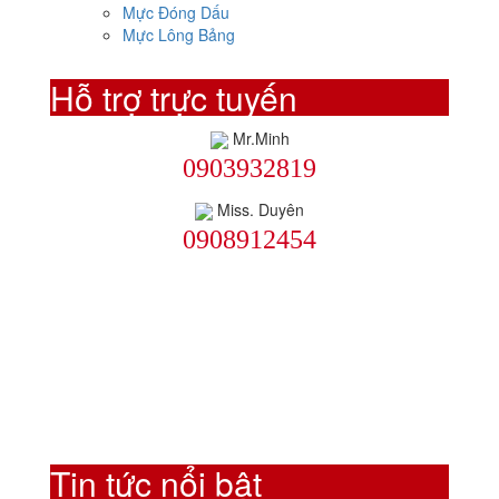
Mực Đóng Dấu
Mực Lông Bảng
Hỗ trợ trực tuyến
Mr.Minh
0903932819
Miss. Duyên
0908912454
Tin tức nổi bật