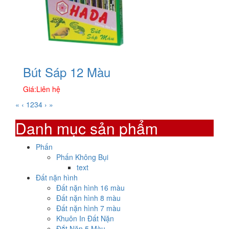
Bút Sáp 12 Màu
Giá:
Liên hệ
«
‹
1
2
3
4
›
»
Danh mục sản phẩm
Phấn
Phấn Không Bụi
text
Đất nặn hình
Đất nặn hình 16 màu
Đất nặn hình 8 màu
Đất nặn hình 7 màu
Khuôn In Đất Nặn
Đắt Nặn 5 Màu