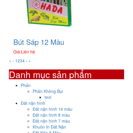
Bút Sáp 12 Màu
Giá:
Liên hệ
«
‹
1
2
3
4
›
»
Danh mục sản phẩm
Phấn
Phấn Không Bụi
text
Đất nặn hình
Đất nặn hình 16 màu
Đất nặn hình 8 màu
Đất nặn hình 7 màu
Khuôn In Đất Nặn
Đắt Nặn 5 Màu