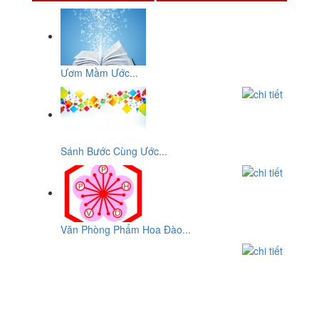
Ươm Mầm Ước...
Sánh Bước Cùng Ước...
Văn Phòng Phẩm Hoa Đào...
CƠ SỞ
VĂN PHÒNG PHẨM HOA ĐÀO
ĐC: Số 10, Đường 29, Chợ An Dương Vương, P10,Q.6, Tp-
HCM
ĐT: 0903932819 - (08) 3876 2207 - (08)3876 8959 - (08) 3755