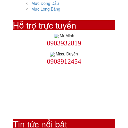
Mực Đóng Dấu
Mực Lông Bảng
Hỗ trợ trực tuyến
Mr.Minh
0903932819
Miss. Duyên
0908912454
Tin tức nổi bật